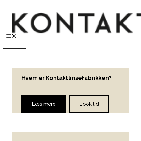
Hop
til
indhold
Menu
Hvem er Kontaktlinsefabrikken?
Læs mere
Book tid